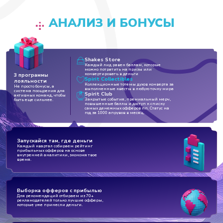
АНАЛИЗ И БОНУСЫ
Shakes Store
Каждый лид равен баллам, которые
можно потратить на призы или
конвертировать в деньги
3 программы
Spirit Collectibles
лояльности
Коллекционные тотемы духов конверта за
Не просто бонусы, а
выполненные квесты в любую точку мира
система поощрения для
Spirit Club
активных команд, чтобы
Закрытые события, премиальный мерч,
быть еще сильнее.
повышенные баллы и доступ к списку
самых денежных офферов пп. Статус на
год за 1000 апрувов в месяц.
Запускайся там, где деньги
Каждый квартал собираем рейтинг
прибыльных офферов на основе
внутренней аналитики, экономя твое
время.
Выборка офферов с прибылью
Для рекомендаций отбираем из 70+
рекламодателей только лучшие офферы,
которые уже принесли деньги.