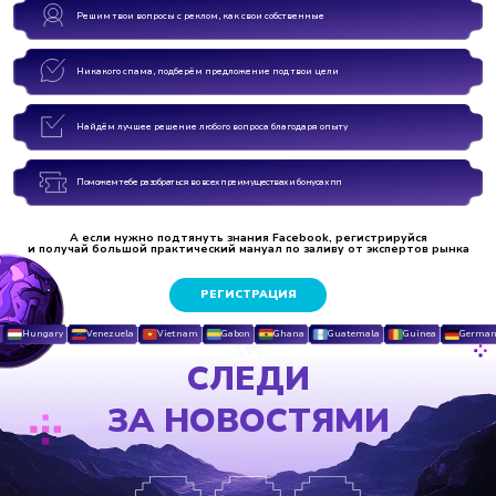
Решим твои вопросы с реклом, как свои собственные
Никакого спама, подберём предложение под твои цели
Найдём лучшее решение любого вопроса благодаря опыту
Поможем тебе разобраться во всех преимуществах и бонусах пп
А если нужно подтянуть знания Facebook, регистрируйся
и получай большой практический мануал по заливу от экспертов рынка
РЕГИСТРАЦИЯ
Hungary
Venezuela
Vietnam
Gabon
Ghana
Guatemala
Guinea
Germany
СЛЕДИ
ЗА НОВОСТЯМИ