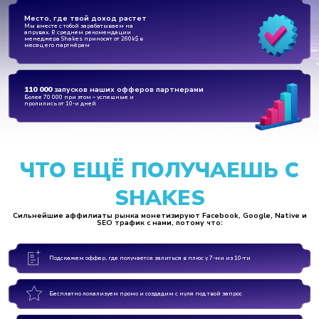
Место, где твой доход растет
Мы вместе с тобой зарабатываем на
апрувах. В среднем рекомендации
менеджера Shakes приносят от 260k$ в
месяц его партнёрам
110 000
запусков наших офферов партнерами
Более 70 000 при этом – успешные и
пролились от 10-и дней
ЧТО ЕЩЁ ПОЛУЧАЕШЬ С
SHAKES
Сильнейшие аффилиаты рынка монетизируют Facebook, Google, Native и
SEO трафик с нами, потому что:
Подскажем оффер, где получается залиться в плюс у 7-ми из 10-ти
Бесплатно локализуем промо и создадим с нуля под твой запрос